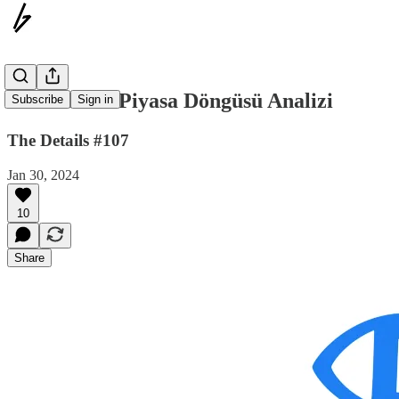
3 Grafik ile Piyasa Döngüsü Analizi
Subscribe
Sign in
The Details #107
Jan 30, 2024
10
Share