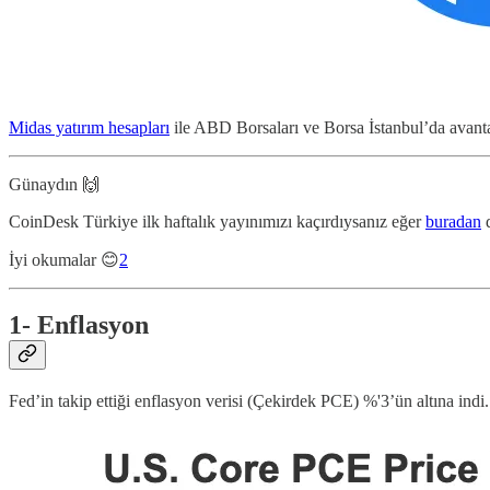
Midas yatırım hesapları
ile ABD Borsaları ve Borsa İstanbul’da avantajl
Günaydın 🙌
CoinDesk Türkiye ilk haftalık yayınımızı kaçırdıysanız eğer
buradan
d
İyi okumalar 😊
2
1- Enflasyon
Fed’in takip ettiği enflasyon verisi (Çekirdek PCE) %'3’ün altına indi.