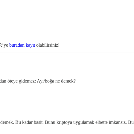
TR’ye
buradan kayıt
olabilirsiniz!
ydan öteye gidemez: Ayı/boğa ne demek?
 demek. Bu kadar basit. Bunu kriptoya uygulamak elbette imkansız. Bu 