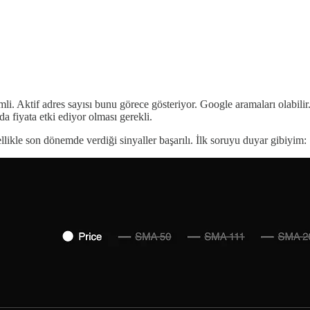
mli. Aktif adres sayısı bunu görece gösteriyor. Google aramaları olab
 fiyata etki ediyor olması gerekli.
ikle son dönemde verdiği sinyaller başarılı. İlk soruyu duyar gibiyim: