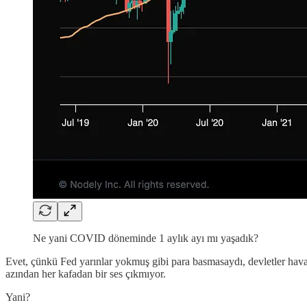
Ne yani COVID döneminde 1 aylık ayı mı yaşadık?
Evet, çünkü Fed yarınlar yokmuş gibi para basmasaydı, devletler hav
azından her kafadan bir ses çıkmıyor.
Yani?