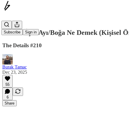
Bitcoin İçin Ayı/Boğa Ne Demek (Kişisel 
Subscribe
Sign in
The Details #210
Burak Tamaç
Dec 23, 2025
55
6
Share