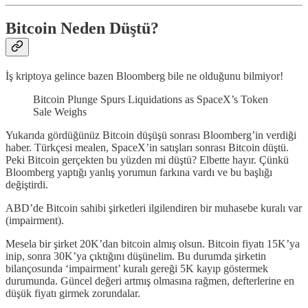
Bitcoin Neden Düştü?
İş kriptoya gelince bazen Bloomberg bile ne olduğunu bilmiyor!
Bitcoin Plunge Spurs Liquidations as SpaceX’s Token
Sale Weighs
Yukarıda gördüğünüz Bitcoin düşüşü sonrası Bloomberg’in verdiği
haber. Türkçesi mealen, SpaceX’in satışları sonrası Bitcoin düştü.
Peki Bitcoin gerçekten bu yüzden mi düştü? Elbette hayır. Çünkü
Bloomberg yaptığı yanlış yorumun farkına vardı ve bu başlığı
değiştirdi.
ABD’de Bitcoin sahibi şirketleri ilgilendiren bir muhasebe kuralı var
(impairment).
Mesela bir şirket 20K’dan bitcoin almış olsun. Bitcoin fiyatı 15K’ya
inip, sonra 30K’ya çıktığını düşünelim. Bu durumda şirketin
bilançosunda ‘impairment’ kuralı gereği 5K kayıp göstermek
durumunda. Güncel değeri artmış olmasına rağmen, defterlerine en
düşük fiyatı girmek zorundalar.