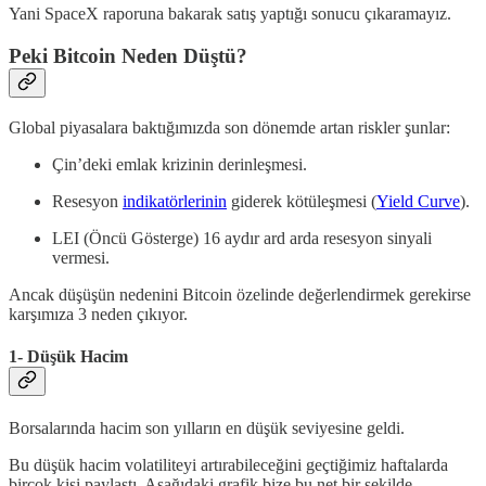
Yani SpaceX raporuna bakarak satış yaptığı sonucu çıkaramayız.
Peki Bitcoin Neden Düştü?
Global piyasalara baktığımızda son dönemde artan riskler şunlar:
Çin’deki emlak krizinin derinleşmesi.
Resesyon
indikatörlerinin
giderek kötüleşmesi (
Yield Curve
).
LEI (Öncü Gösterge) 16 aydır ard arda resesyon sinyali
vermesi.
Ancak düşüşün nedenini Bitcoin özelinde değerlendirmek gerekirse
karşımıza 3 neden çıkıyor.
1- Düşük Hacim
Borsalarında hacim son yılların en düşük seviyesine geldi.
Bu düşük hacim volatiliteyi artırabileceğini geçtiğimiz haftalarda
birçok kişi paylaştı. Aşağıdaki grafik bize bu net bir şekilde