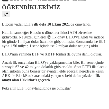
ÖĞRENDİKLERİMİZ
Bitcoin vadeli ETF'i
ilk defa 10 Ekim 2021
'de onaylandı.
Hatırlarsanız eğer Bitcoin o dönemler ikinci ATH zirvesine
gidiyordu. Ne güzel günlerdi 😊 İlk onay BITO'ya geldi ve sadece
bir günde 1 milyar dolar üzerinde giriş olmuştu. Sonrasında ise ilk 1
ayda 1.56 milyar, 1 sene içinde ise 2 milyar dolar net giriş oldu.
BITO'nun yanında BTF ve XBTF fonları da oyuna dahil oldular.
Ancak ilk onayı alan BITO'ya yaklaşamadılar bile. Bir sene içinde
sırasıyla 62 ve 42 milyon dolarlık girişler oldu. Spot ETF'i ilk alacak
olan şirketin buna benzer bir avantajı elde edeceği neredeyse kesin.
ARK ile BlackRock arasındaki yarışın sebebi de bu yüzden.
İlk
onayı alan Üsküdar’ı geçecek
.
Peki altın ETF’i onaylandığında ne olmuştu?