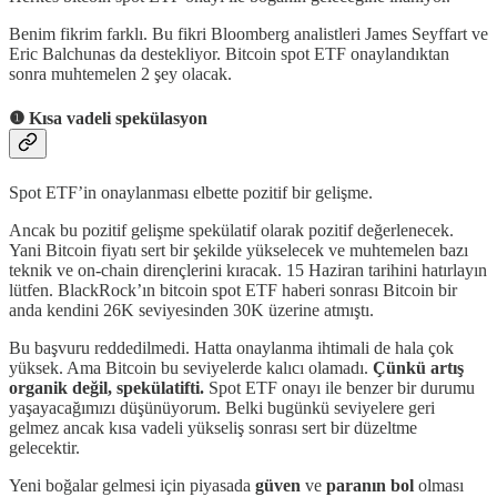
Benim fikrim farklı. Bu fikri Bloomberg analistleri James Seyffart ve
Eric Balchunas da destekliyor. Bitcoin spot ETF onaylandıktan
sonra muhtemelen 2 şey olacak.
❶ Kısa vadeli spekülasyon
Spot ETF’in onaylanması elbette pozitif bir gelişme.
Ancak bu pozitif gelişme spekülatif olarak pozitif değerlenecek.
Yani Bitcoin fiyatı sert bir şekilde yükselecek ve muhtemelen bazı
teknik ve on-chain dirençlerini kıracak. 15 Haziran tarihini hatırlayın
lütfen. BlackRock’ın bitcoin spot ETF haberi sonrası Bitcoin bir
anda kendini 26K seviyesinden 30K üzerine atmıştı.
Bu başvuru reddedilmedi. Hatta onaylanma ihtimali de hala çok
yüksek. Ama Bitcoin bu seviyelerde kalıcı olamadı.
Çünkü artış
organik değil, spekülatifti.
Spot ETF onayı ile benzer bir durumu
yaşayacağımızı düşünüyorum. Belki bugünkü seviyelere geri
gelmez ancak kısa vadeli yükseliş sonrası sert bir düzeltme
gelecektir.
Yeni boğalar gelmesi için piyasada
güven
ve
paranın bol
olması