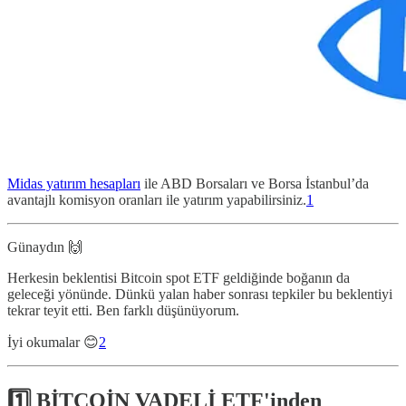
Midas yatırım hesapları
ile ABD Borsaları ve Borsa İstanbul’da
avantajlı komisyon oranları ile yatırım yapabilirsiniz.
1
Günaydın 🙌
Herkesin beklentisi Bitcoin spot ETF geldiğinde boğanın da
geleceği yönünde. Dünkü yalan haber sonrası tepkiler bu beklentiyi
tekrar teyit etti. Ben farklı düşünüyorum.
İyi okumalar 😊
2
1️⃣ BİTCOİN VADELİ ETF'inden