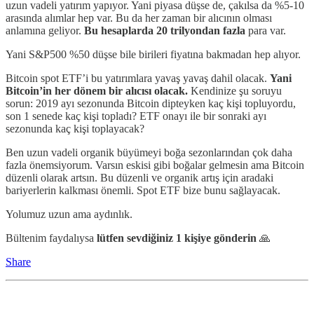
uzun vadeli yatırım yapıyor. Yani piyasa düşse de, çakılsa da %5-10
arasında alımlar hep var. Bu da her zaman bir alıcının olması
anlamına geliyor.
Bu hesaplarda 20 trilyondan fazla
para var.
Yani S&P500 %50 düşse bile birileri fiyatına bakmadan hep alıyor.
Bitcoin spot ETF’i bu yatırımlara yavaş yavaş dahil olacak.
Yani
Bitcoin’in her dönem bir alıcısı olacak.
Kendinize şu soruyu
sorun: 2019 ayı sezonunda Bitcoin dipteyken kaç kişi topluyordu,
son 1 senede kaç kişi topladı? ETF onayı ile bir sonraki ayı
sezonunda kaç kişi toplayacak?
Ben uzun vadeli organik büyümeyi boğa sezonlarından çok daha
fazla önemsiyorum. Varsın eskisi gibi boğalar gelmesin ama Bitcoin
düzenli olarak artsın. Bu düzenli ve organik artış için aradaki
bariyerlerin kalkması önemli. Spot ETF bize bunu sağlayacak.
Yolumuz uzun ama aydınlık.
Bültenim faydalıysa
lütfen sevdiğiniz 1 kişiye gönderin
🙏
Share