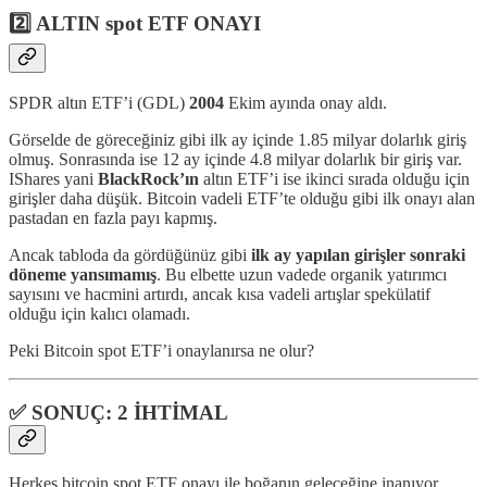
2️⃣ ALTIN spot ETF ONAYI
SPDR altın ETF’i (GDL)
2004
Ekim ayında onay aldı.
Görselde de göreceğiniz gibi ilk ay içinde 1.85 milyar dolarlık giriş
olmuş. Sonrasında ise 12 ay içinde 4.8 milyar dolarlık bir giriş var.
IShares yani
BlackRock’ın
altın ETF’i ise ikinci sırada olduğu için
girişler daha düşük. Bitcoin vadeli ETF’te olduğu gibi ilk onayı alan
pastadan en fazla payı kapmış.
Ancak tabloda da gördüğünüz gibi
ilk ay yapılan girişler sonraki
döneme yansımamış
. Bu elbette uzun vadede organik yatırımcı
sayısını ve hacmini artırdı, ancak kısa vadeli artışlar spekülatif
olduğu için kalıcı olamadı.
Peki Bitcoin spot ETF’i onaylanırsa ne olur?
✅
SONUÇ: 2 İHTİMAL
Herkes bitcoin spot ETF onayı ile boğanın geleceğine inanıyor.