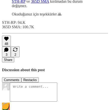
STH-RP
ve
365D SMA
kırılmadan bu durum
değişmez.
Okuduğunuz için teşekkürler 🙏
STH-RP: 94.K
365D SMA: 100.7K
48
3
2
Share
Discussion about this post
Comments
Restacks