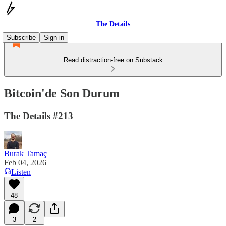
The Details
Subscribe
Sign in
Read distraction-free on Substack
Bitcoin'de Son Durum
The Details #213
Burak Tamaç
Feb 04, 2026
Listen
48
3
2