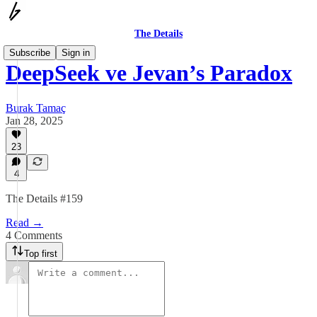
The Details
Subscribe
Sign in
DeepSeek ve Jevan’s Paradox
Burak Tamaç
Jan 28, 2025
23
4
The Details #159
Read →
4 Comments
Top first