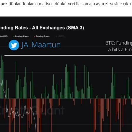
ozitif olan fonlama maliyeti dünkü veri ile son altı ayın zirvesine çıktı