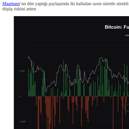
Maartunn
’un dün yaptığı paylaşımda iki haftadan uzun süredir sürekli p
düşüş riskini artırır.