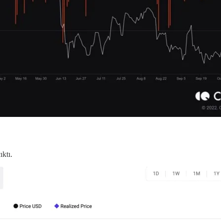
ıktı.