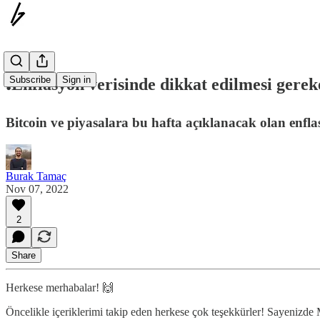
Subscribe
Sign in
❗️Enflasyon verisinde dikkat edilmesi gerek
Bitcoin ve piyasalara bu hafta açıklanacak olan enflas
Burak Tamaç
Nov 07, 2022
2
Share
Herkese merhabalar! 🙌
Öncelikle içeriklerimi takip eden herkese çok teşekkürler! Sayenizd