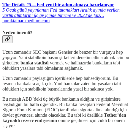
The Details #5 — Fed yeni bir adım atmaya hazırlanıyor
5 Ocak günü yayınlanan Fed tutanakları Aralık ayında verilen
varlık alımlarını üç ay içinde bitirme ve 2022'de faiz…
buraktamac.medium.com
Neden önemli?
Uzun zamandır SEC başkanı Gensler de benzer bir vurguyu hep
yapıyor. Yani stabilkoin basan şirketleri denetim altına almak için bu
şirketlere
banka statüsü
vermek ve halihazırda bankaların tabi
oldukları yasalara tabi olmalarını sağlamak.
Uzun zamandır paylaştığım içeriklerde hep bahsediyorum. Bu
resmen bankalara açık çek. Yani bankalar zaten bu yasalara tabi
oldukları için stabilkoin basmalarında yasal bir sakınca yok.
Bu mesajı ABD’deki üç büyük bankanın aldığını ve girişimlere
başladığını bu hafta öğrendik. Bu banka hesapları Federal Mevduat
Sigorta Fonu Kurumu (FDIC) tarafından sigorta altına alındığı için
devlet güvencesi altında olacaklar. Bu tabi ki özellikle
Tether’den
kaynaklı rezerv endişesinin
önüne geçilmesi için ciddi bir önem
taşıyor.