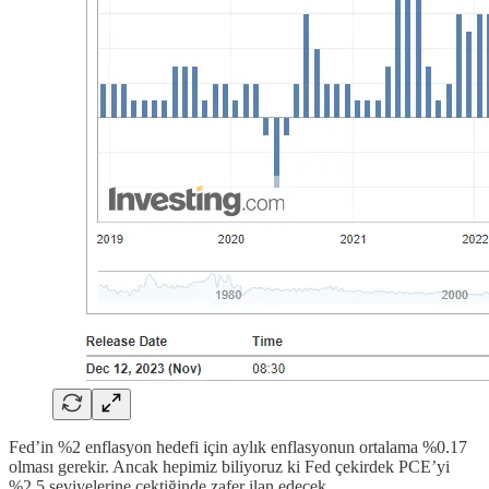
Fed’in %2 enflasyon hedefi için aylık enflasyonun ortalama %0.17
olması gerekir. Ancak hepimiz biliyoruz ki Fed çekirdek PCE’yi
%2,5 seviyelerine çektiğinde zafer ilan edecek.