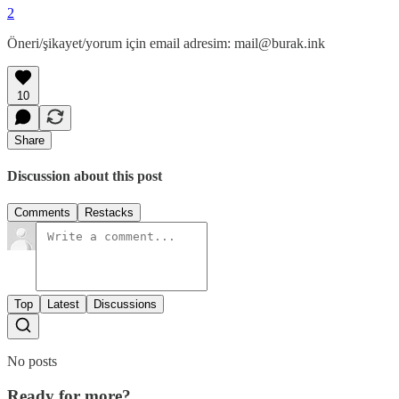
2
Öneri/şikayet/yorum için email adresim: mail@burak.ink
10
Share
Discussion about this post
Comments
Restacks
Top
Latest
Discussions
No posts
Ready for more?