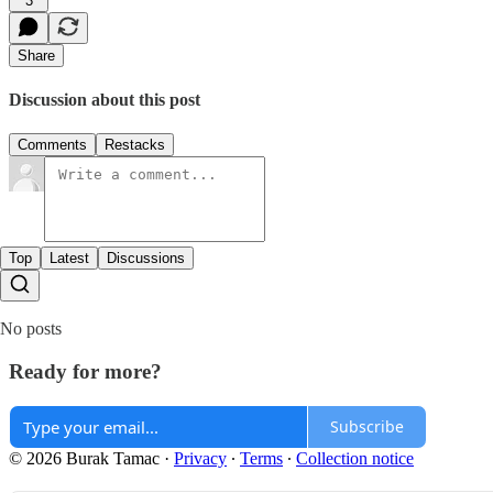
3
Share
Discussion about this post
Comments
Restacks
Top
Latest
Discussions
No posts
Ready for more?
Subscribe
© 2026 Burak Tamac
·
Privacy
∙
Terms
∙
Collection notice