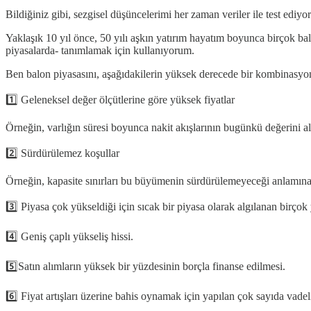
Bildiğiniz gibi, sezgisel düşüncelerimi her zaman veriler ile test ediyo
Yaklaşık 10 yıl önce, 50 yılı aşkın yatırım hayatım boyunca birçok ba
piyasalarda- tanımlamak için kullanıyorum.
Ben balon piyasasını, aşağıdakilerin yüksek derecede bir kombinasyon
1️⃣ Geleneksel değer ölçütlerine göre yüksek fiyatlar
Örneğin, varlığın süresi boyunca nakit akışlarının bugünkü değerini ala
2️⃣ Sürdürülemez koşullar
Örneğin, kapasite sınırları bu büyümenin sürdürülemeyeceği anlamına
3️⃣ Piyasa çok yükseldiği için sıcak bir piyasa olarak algılanan birçok y
4️⃣ Geniş çaplı yükseliş hissi.
5️⃣Satın alımların yüksek bir yüzdesinin borçla finanse edilmesi.
6️⃣ Fiyat artışları üzerine bahis oynamak için yapılan çok sayıda vadeli