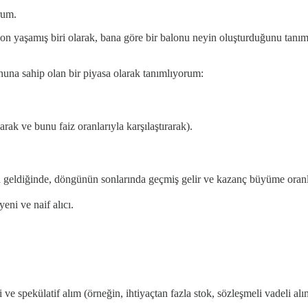
rum.
lon yaşamış biri olarak, bana göre bir balonu neyin oluşturduğunu tanım
una sahip olan bir piyasa olarak tanımlıyorum:
rak ve bunu faiz oranlarıyla karşılaştırarak).
 geldiğinde, döngünün sonlarında geçmiş gelir ve kazanç büyüme oranla
eni ve naif alıcı.
 ve spekülatif alım (örneğin, ihtiyaçtan fazla stok, sözleşmeli vadeli alım