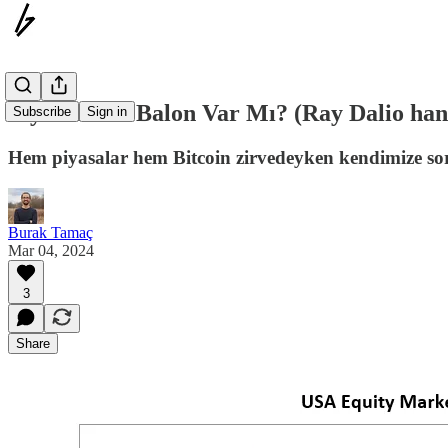
Piyasalarda Balon Var Mı? (Ray Dalio hang
Subscribe
Sign in
Hem piyasalar hem Bitcoin zirvedeyken kendimize so
Burak Tamaç
Mar 04, 2024
3
Share