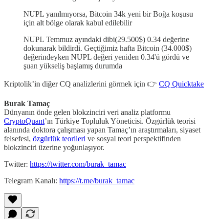
NUPL yanılmıyorsa, Bitcoin 34k yeni bir Boğa koşusu
için alt bölge olarak kabul edilebilir
NUPL Temmuz ayındaki dibi(29.500$) 0.34 değerine
dokunarak bildirdi. Geçtiğimiz hafta Bitcoin (34.000$)
değerindeyken NUPL değeri yeniden 0.34'ü gördü ve
şuan yükseliş başlamış durumda
Kriptolik’in diğer CQ analizlerini görmek için 👉
CQ Quicktake
Burak Tamaç
Dünyanın önde gelen blokzinciri veri analiz platformu
CryptoQuant
’ın Türkiye Topluluk Yöneticisi. Özgürlük teorisi
alanında doktora çalışması yapan Tamaç’ın araştırmaları, siyaset
felsefesi,
özgürlük teorileri
ve sosyal teori perspektifinden
blokzinciri üzerine yoğunlaşıyor.
Twitter:
https://twitter.com/burak_tamac
Telegram Kanalı:
https://t.me/burak_tamac