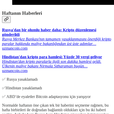
Haftanın Haberleri
Rusya'dan bir olumlu haber daha: Kripto düzenlemesi
gönderildi
Rusya Merkez Bankası'nın tamamen yasaklanmasını önerdiği kripto
paralar hakkında maliye bakanlığından üst üste adımlar…
uzmancoin.com
Hindistan'dan kripto para hamlesi: Yüzde 30 vergi geliyor
Hindistan'dan kripto paralarla ilgili son dakika hamlesi geldi.
Ülkenin maliye bakanı Nirmala Sitharaman bugün…
uzmancoin.com
✅ Rusya yasaklamadı
✅Hindistan yasaklamadı
✅ ABD’de eyaletler Bitcoin adaptasyonu için yarışıyor
Normalde haftanın öne çıkan tek bir haberini seçmeme rağmen, bu
hafta birbirileri ile doğrudan bağlantılı oldukları için bu iki haberi