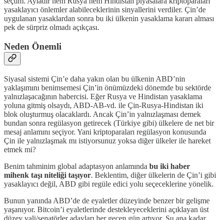
seçtim. Ayladır hem Rusya hem Hindistan piyasalara kriptoparaları
yasaklayıcı önlemler alabileceklerinin sinyallerini verdiler. Çin’de
uygulanan yasaklardan sonra bu iki ülkenin yasaklama kararı alması
pek de sürpriz olmadı açıkçası.
Neden Önemli
Siyasal sistemi Çin’e daha yakın olan bu ülkenin ABD’nin
yaklaşımını benimsemesi Çin’in önümüzdeki dönemde bu sektörde
yalnızlaşacağının habercisi. Eğer Rusya ve Hindistan yasaklama
yoluna gitmiş olsaydı, ABD-AB-vd. ile Çin-Rusya-Hindistan iki
blok oluşturmuş olacaklardı. Ancak Çin’in yalnızlaşması demek
bundan sonra regülasyon getirecek (Türkiye gibi) ülkelere de net bir
mesaj anlamını seçiyor. Yani kriptoparaları regülasyon konusunda
Çin ile yalnızlaşmak mı istiyorsunuz yoksa diğer ülkeler ile hareket
etmek mi?
Benim tahminim global adaptasyon anlamında
bu iki haber
mihenk taşı niteliği taşıyor
. Beklentim, diğer ülkelerin de Çin’i gibi
yasaklayıcı değil, ABD gibi regüle edici yolu seçeceklerine yönelik.
Bunun yanında ABD’de de eyaletler düzeyinde benzer bir gelişme
yaşanıyor. Bitcoin’i eyaletlerinde destekleyeceklerini açıklayan üst
düzey vali/senatörler adayları her geçen gün artıyor. Şu ana kadar