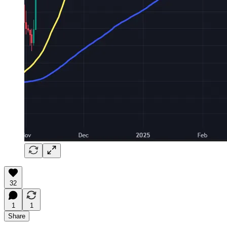
32
1
1
Share