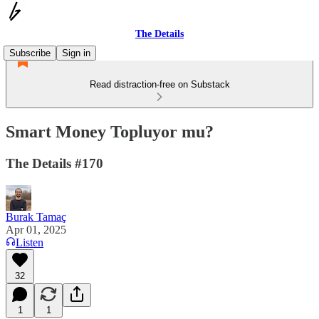
The Details
Subscribe
Sign in
Read distraction-free on Substack
Smart Money Topluyor mu?
The Details #170
Burak Tamaç
Apr 01, 2025
Listen
32
1
1