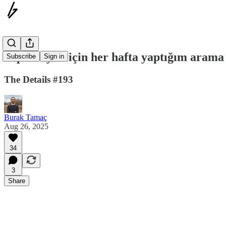
Tepe sinyali için her hafta yaptığım arama
Subscribe
Sign in
The Details #193
Burak Tamaç
Aug 26, 2025
34
3
Share