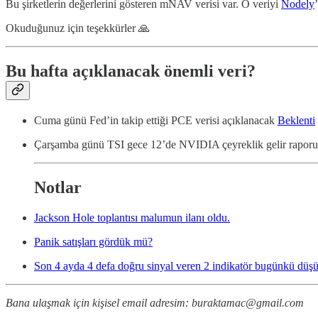
Bu şirketlerin değerlerini gösteren mNAV verisi var. O veriyi
Nodely
Okuduğunuz için teşekkürler 🙏
Bu hafta açıklanacak önemli veri?
Cuma günü Fed’in takip ettiği PCE verisi açıklanacak
Beklenti
Çarşamba günü TSI gece 12’de NVIDIA çeyreklik gelir raporu
Notlar
Jackson Hole toplantısı malumun ilanı oldu.
Panik satışları gördük mü?
Son 4 ayda 4 defa doğru sinyal veren 2 indikatör bugünkü düşü
Bana ulaşmak için kişisel email adresim: buraktamac@gmail.com