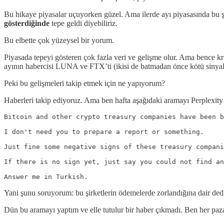
Bu hikaye piyasalar uçuyorken güzel. Ama ilerde ayı piyasasında bu şi
gösterdiğinde
tepe geldi diyebiliriz.
Bu elbette çok yüzeysel bir yorum.
Piyasada tepeyi gösteren çok fazla veri ve gelişme olur. Ama bence kr
ayının habercisi LUNA ve FTX’ti (ikisi de batmadan önce kötü sinyaller
Peki bu gelişmeleri takip etmek için ne yapıyorum?
Haberleri takip ediyoruz. Ama ben hafta aşağıdaki aramayı Perplexity 
Bitcoin and other crypto treasury companies have been b
I don't need you to prepare a report or something.

Just fine some negative signs of these treasury compani
If there is no sign yet, just say you could not find an
Answer me in Turkish.
Yani şunu soruyorum: bu şirketlerin ödemelerde zorlandığına dair de
Dün bu aramayı yaptım ve elle tutulur bir haber çıkmadı. Ben her paz