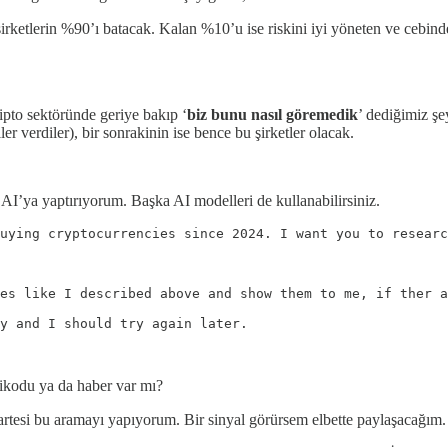
rketlerin %90’ı batacak. Kalan %10’u ise riskini iyi yöneten ve cebinde 
ipto sektöründe geriye bakıp ‘
biz bunu nasıl göremedik
’ dediğimiz şe
 verdiler), bir sonrakinin ise bence bu şirketler olacak.
AI’ya yaptırıyorum. Başka AI modelleri de kullanabilirsiniz.
uying cryptocurrencies since 2024. I want you to researc
es like I described above and show them to me, if ther a
y and I should try again later.

dikodu ya da haber var mı?
artesi bu aramayı yapıyorum. Bir sinyal görürsem elbette paylaşacağım.