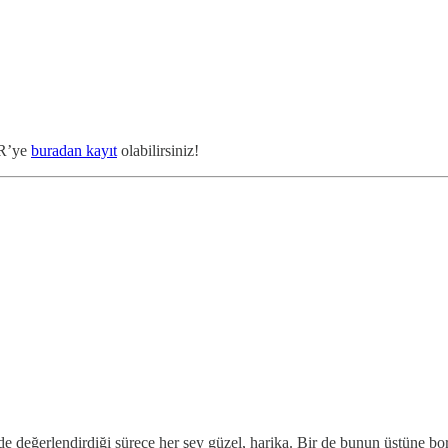
TR’ye
buradan kayıt
olabilirsiniz!
inde değerlendirdiği sürece her şey güzel, harika. Bir de bunun üstüne bo