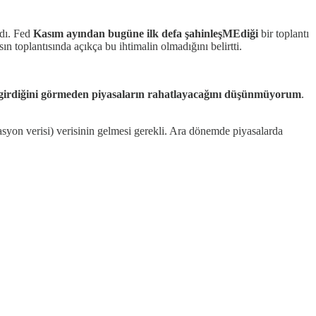
ndı. Fed
Kasım ayından bugüne ilk defa şahinleşMEdiği
bir toplantı
 toplantısında açıkça bu ihtimalin olmadığını belirtti.
 girdiğini görmeden piyasaların rahatlayacağını düşünmüyorum
.
syon verisi) verisinin gelmesi gerekli. Ara dönemde piyasalarda