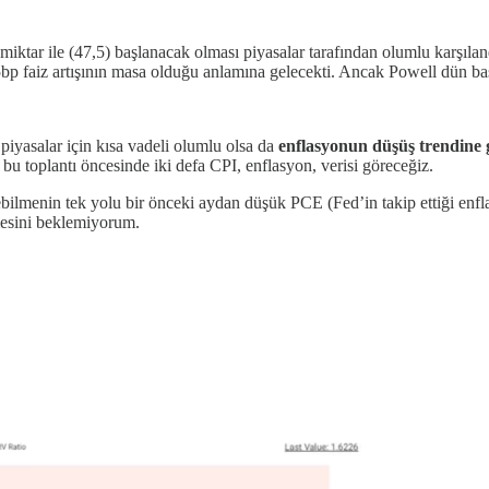
miktar ile (47,5) başlanacak olması piyasalar tarafından olumlu karşıla
bp faiz artışının masa olduğu anlamına gelecekti. Ancak Powell dün basın
 piyasalar için kısa vadeli olumlu olsa da
enflasyonun düşüş trendine
bu toplantı öncesinde iki defa CPI, enflasyon, verisi göreceğiz.
bilmenin tek yolu bir önceki aydan düşük PCE (Fed’in takip ettiği enfla
şmesini beklemiyorum.