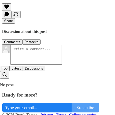
Share
Discussion about this post
Comments
Restacks
Top
Latest
Discussions
No posts
Ready for more?
Subscribe
© 2026 Burak Tamac
·
Privacy
∙
Terms
∙
Collection notice