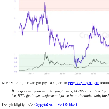
MVRV oranı, bir varlığın piyasa değerinin
gerçekleşmiş değere
bölümü
İki değerleme yöntemini karşılaştırarak, MVRV oranı bize fiyatın
ise, BTC fiyatı aşırı değerlenmiştir ve bu muhtemelen
satış bask
Detaylı bilgi için 👉
CrypytoQuant Veri Rehberi