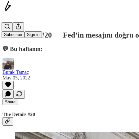
The Details #20 — Fed’in mesajını doğru
Subscribe
Sign in
💬 Bu haftanın:
Burak Tamaç
May 05, 2022
Share
The Details #20