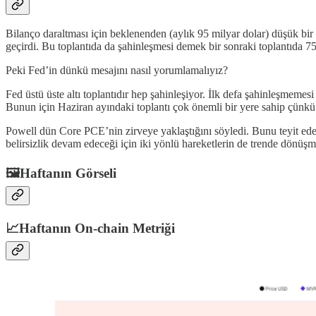
Bilanço daraltması için beklenenden (aylık 95 milyar dolar) düşük bir 
geçirdi. Bu toplantıda da şahinleşmesi demek bir sonraki toplantıda 75
Peki Fed’in dünkü mesajını nasıl yorumlamalıyız?
Fed üstü üste altı toplantıdır hep şahinleşiyor. İlk defa şahinleşmemesi
Bunun için Haziran ayındaki toplantı çok önemli bir yere sahip çünkü 
Powell dün Core PCE’nin zirveye yaklaştığını söyledi. Bunu teyit ede
belirsizlik devam edeceği için iki yönlü hareketlerin de trende dönü
🖼️Haftanın Görseli
📈Haftanın On-chain Metriği