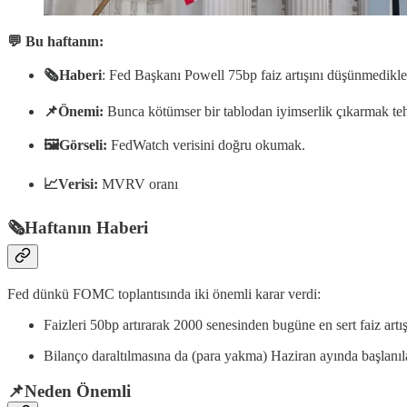
💬 Bu haftanın:
🗞️Haberi
: Fed Başkanı Powell 75bp faiz artışını düşünmedikler
📌Önemi:
Bunca kötümser bir tablodan iyimserlik çıkarmak tehl
🖼️Görseli:
FedWatch verisini doğru okumak.
📈Verisi:
MVRV oranı
🗞️Haftanın Haberi
Fed dünkü FOMC toplantısında iki önemli karar verdi:
Faizleri 50bp artırarak 2000 senesinden bugüne en sert faiz artış
Bilanço daraltılmasına da (para yakma) Haziran ayında başlanıla
📌Neden Önemli