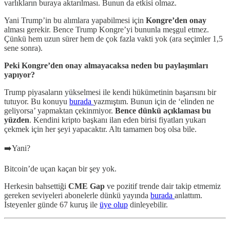
varlıkların buraya aktarılması. Bunun da etkisi olmaz.
Yani Trump’in bu alımlara yapabilmesi için
Kongre’den onay
alması gerekir. Bence Trump Kongre’yi bununla meşgul etmez.
Çünkü hem uzun sürer hem de çok fazla vakti yok (ara seçimler 1,5
sene sonra).
Peki Kongre’den onay almayacaksa neden bu paylaşımları
yapıyor?
Trump piyasaların yükselmesi ile kendi hükümetinin başarısını bir
tutuyor. Bu konuyu
burada
yazmıştım. Bunun için de ‘elinden ne
geliyorsa’ yapmaktan çekinmiyor.
Bence dünkü açıklaması bu
yüzden
. Kendini kripto başkanı ilan eden birisi fiyatları yukarı
çekmek için her şeyi yapacaktır. Altı tamamen boş olsa bile.
➡️Yani?
Bitcoin’de uçan kaçan bir şey yok.
Herkesin bahsettiği
CME Gap
ve pozitif trende dair takip etmemiz
gereken seviyeleri abonelerle dünkü yayında
burada
anlattım.
İsteyenler günde 67 kuruş ile
üye olup
dinleyebilir.