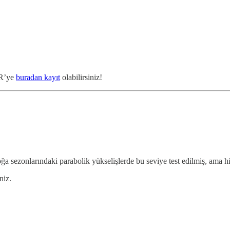
TR’ye
buradan kayıt
olabilirsiniz!
oğa sezonlarındaki parabolik yükselişlerde bu seviye test edilmiş, ama h
niz.