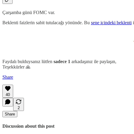
Çarşamba günü FOMC var.
Beklenti faizlerin sabit tutulacağı yönünde. Bu
sene içindeki beklenti
i
Faydalı bulduysanız lütfen
sadece 1
arkadaşınız ile paylaşın,
Teşekkürler 🙏
Share
40
2
Share
Discussion about this post