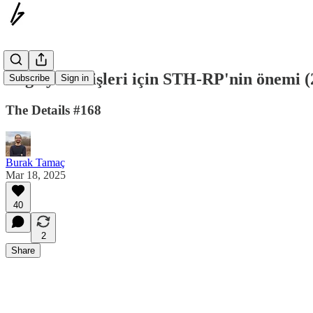
Boğa yükselişleri için STH-RP'nin önemi (
Subscribe
Sign in
The Details #168
Burak Tamaç
Mar 18, 2025
40
2
Share